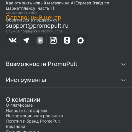
Как открыть новый магазин на AliExpress [гайд по
маркетплейсу, часть 1]
Свежий пост в блоге
Справочный центр
Обратиться в поддержку
support@promopult.ru
Служба поддержки PromoPult.ru
Возможности PromoPult
Инструменты
О компании
О платформе
Новости платформы
Информационная рассылка
Логотип и бренд PromoPult
Вакансии
Сотрудничество