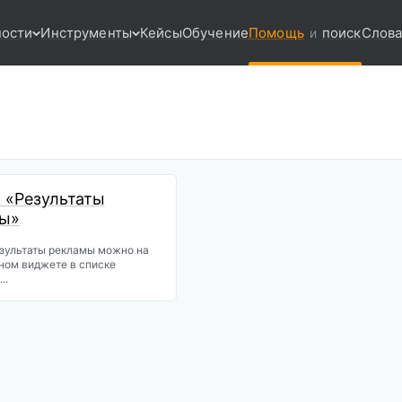
ости
Инструменты
Кейсы
Обучение
Помощь
поиск
Слова
и
 «Результаты
ы»
зультаты рекламы можно на
ном виджете в списке
..