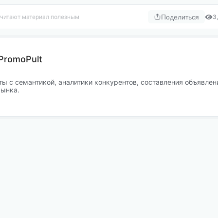
читают материал полезным
Поделиться
3
PromoPult
ы с семантикой, аналитики конкурентов, составления объявлен
рынка.