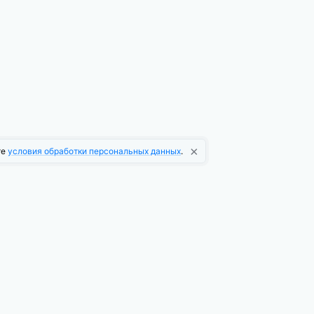
×
те
условия обработки персональных данных
.
О компании
О платформе
Новости платформы
Информационная рассылка