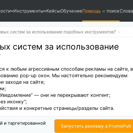
ости
Инструменты
Кейсы
Обучение
Помощь
поиск
Слова
и
овых систем за использование подобных инструментов?
вых систем за использование
?
я к любым агрессивным способам рекламы на сайте, в
ьзованию pop-up окон. Мы настоятельно рекомендуем:
и заходе на сайте;
ми;
“Уведомление” — они не перекрывают контент;
ез иконку”;
йствия и конкретные страницы/разделы сайта.
ой и таргетированной
Запустить рекламу в PromoPult