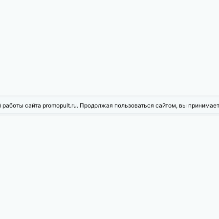
 работы сайта promopult.ru. Продолжая пользоваться сайтом, вы принимае
жности PromoPult
ое продвижение
Контекстная реклама
рованная реклама
Инструменты для Wildberries