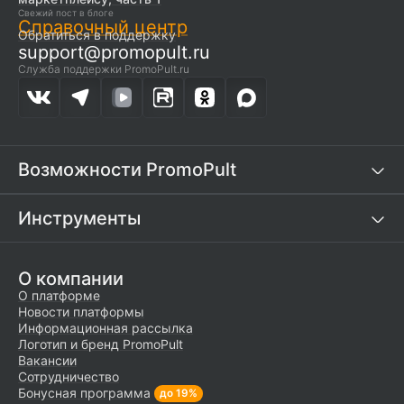
Свежий пост в блоге
Справочный центр
Обратиться в поддержку
support@promopult.ru
Служба поддержки PromoPult.ru
Возможности PromoPult
Инструменты
О компании
О платформе
Новости платформы
Информационная рассылка
Логотип и бренд PromoPult
Вакансии
Сотрудничество
Бонусная программа
до 19%