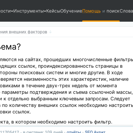
ости
Инструменты
Кейсы
Обучение
Помощь
поиск
Слова
и
ния внешних факторов
ъема?
ляются на сайтах, прошедших многочисленные фильтр
одящих ссылок, проиндексированность страницы в
стороны поисковых систем и многие другие. В ходе
веряется неизменность этих характеристик, наличие
овиками в течение двух-трех недель от момента
е параметры подтверждения и съема ссылочной массы,
ли к отдельно выбранным ключевым запросам. Следует
а по количеству внешних ссылок необходимо настроит
овки ссылок.
екта, в котором необходимо настроить фильтр.