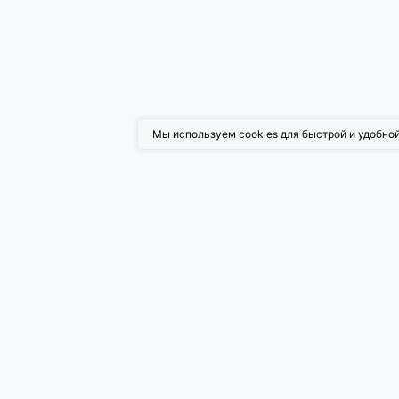
Мы используем cookies для быстрой и удобной
Возмо
Поисков
Таргети
Управле
Блог PromoPult
База знаний интернет-маркетинга
PromoPul
Как начать продавать на Ozon: полный
гайд по маркетплейсу, часть 1