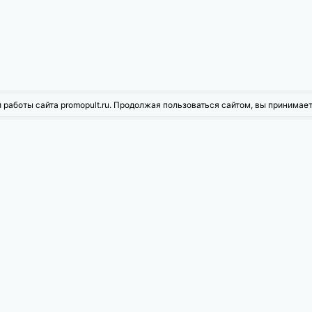
 работы сайта promopult.ru. Продолжая пользоваться сайтом, вы принимае
жности PromoPult
ое продвижение
Контекстная реклама
рованная реклама
Инструменты для Wildberries
ние репутацией
Повышение конверсии
t Max
PromoPult+