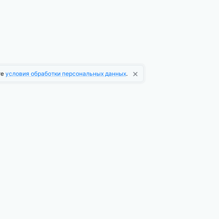
×
те
условия обработки персональных данных
.
О компании
О платформе
Новости платформы
Информационная рассылка
Логотип и бренд PromoPult
Вакансии
Сотрудничество