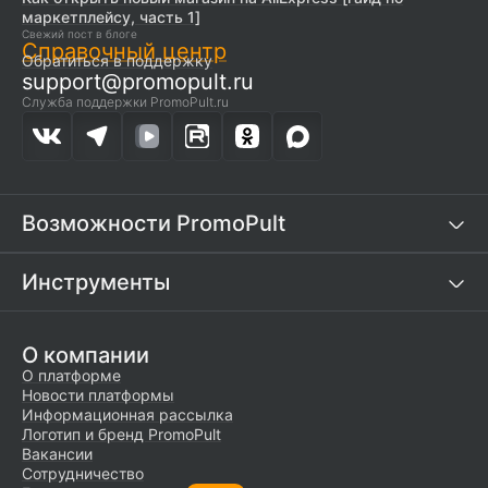
маркетплейсу, часть 1]
Свежий пост в блоге
Справочный центр
Обратиться в поддержку
support@promopult.ru
Служба поддержки PromoPult.ru
Возможности PromoPult
Инструменты
О компании
О платформе
Новости платформы
Информационная рассылка
Логотип и бренд PromoPult
Вакансии
Сотрудничество