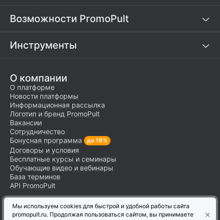
Возможности PromoPult
Инструменты
О компании
О платформе
Новости платформы
Информационная рассылка
Логотип и бренд PromoPult
Вакансии
Сотрудничество
Бонусная программа
до 19%
Договоры и условия
Бесплатные курсы и семинары
Обучающие видео и вебинары
База терминов
API PromoPult
Мы используем cookies для быстрой и удобной работы сайта
×
© Справочный центр платформы PromoPult,
2007–2026
.
promopult.ru. Продолжая пользоваться сайтом, вы принимаете