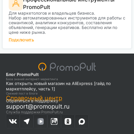
PromoPult
Для маркетологов и владельцев бизнеса.
Набор автоматизированных инструментов для работы с
семантикой, аналитики конкурентов, составления
объявлений, генерации креативов. Бесплатно или по
цене ниже рынка.
Подключить
Блог PromoPult
База знаний интернет-маркетинга
Как открыть новый магазин на AliExpress [гайд по
маркетплейсу, часть 1]
Свежий пост в блоге
Справочный центр
Обратиться в поддержку
support@promopult.ru
Служба поддержки PromoPult.ru