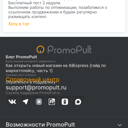
Бесплатный тест 2 недели.
Выполним работы по оптимизации, позаботимся о
ссылочном продвижении и будем регулярно
размещать контент.
Хочу в топ
Блог PromoPult
База знаний интернет-маркетинга
Как открыть новый магазин на AliExpress [гайд по
маркетплейсу, часть 1]
Свежий пост в блоге
Справочный центр
Обратиться в поддержку
support@promopult.ru
Служба поддержки PromoPult.ru
Возможности PromoPult