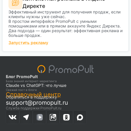
Директе
Эффективный инструмент для получения продаж, если
клиенты нужны уже сейчас.
В простом интерфейсе PromoPult с умными
помощниками или в прямом аккаунте Яндекс Директа.
Два подхода — один результат: эффективная реклама и
больше продаж.
Запустить рекламу
Блог PromoPult
База знаний интернет-маркетинга
Claude vs ChatGPT: что лучше
Свежий пост в блоге
Справочный центр
Обратиться в поддержку
support@promopult.ru
Служба поддержки PromoPult.ru