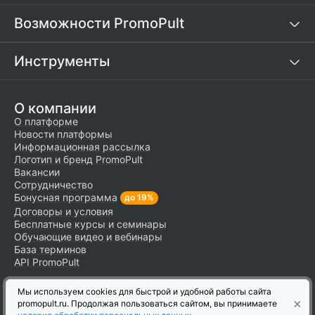
Возможности PromoPult
Инструменты
О компании
О платформе
Новости платформы
Информационная рассылка
Логотип и бренд PromoPult
Вакансии
Сотрудничество
Бонусная программа
до 19%
Договоры и условия
Бесплатные курсы и семинары
Обучающие видео и вебинары
База терминов
API PromoPult
Мы используем cookies для быстрой и удобной работы сайта
×
© Справочный центр платформы PromoPult,
2007–2026
.
promopult.ru. Продолжая пользоваться сайтом, вы принимаете