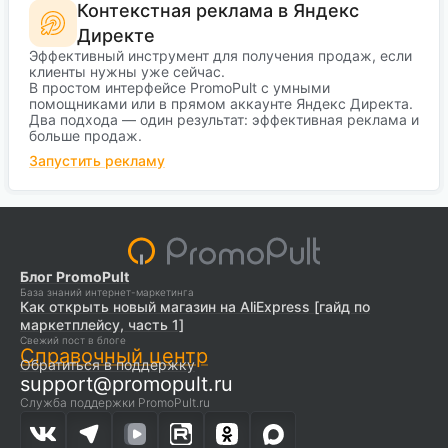
Контекстная реклама в Яндекс
Директе
Эффективный инструмент для получения продаж, если
клиенты нужны уже сейчас.
В простом интерфейсе PromoPult с умными
помощниками или в прямом аккаунте Яндекс Директа.
Два подхода — один результат: эффективная реклама и
больше продаж.
Запустить рекламу
Блог PromoPult
База знаний интернет-маркетинга
Как открыть новый магазин на AliExpress [гайд по
маркетплейсу, часть 1]
Свежий пост в блоге
Справочный центр
Обратиться в поддержку
support@promopult.ru
Служба поддержки PromoPult.ru