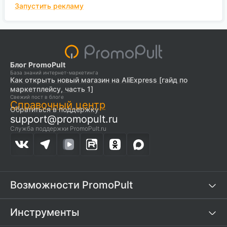
Запустить рекламу
Блог PromoPult
База знаний интернет-маркетинга
Как открыть новый магазин на AliExpress [гайд по
маркетплейсу, часть 1]
Свежий пост в блоге
Справочный центр
Обратиться в поддержку
support@promopult.ru
Служба поддержки PromoPult.ru
Возможности PromoPult
Инструменты