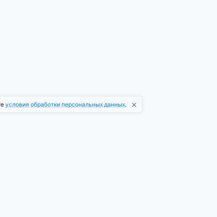
×
те
условия обработки персональных данных
.
О компании
О платформе
Новости платформы
Информационная рассылка