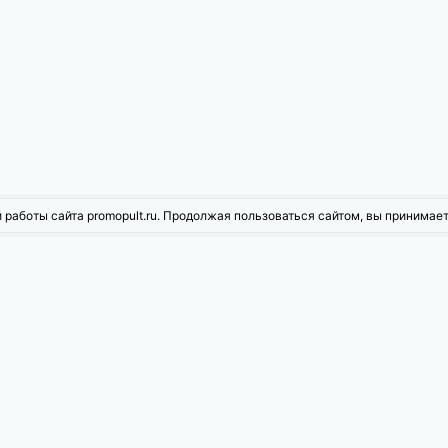
 работы сайта promopult.ru. Продолжая пользоваться сайтом, вы принимае
жности PromoPult
ое продвижение
Контекстная реклама
рованная реклама
Инструменты для Wildberries