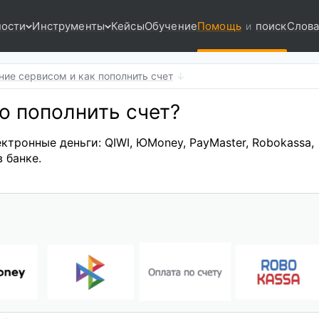
ости
Инструменты
Кейсы
Обучение
Помощь
поиск
Слова
и
ние сервисом и как пополнить счет
 пополнить счет?
ктронные деньги: QIWI, ЮMoney, PayMaster, Robokassa,
 банке.