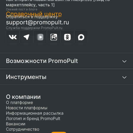
маркетплейсу, часть 1]
Свежий пост в блоге
Справочный центр
Обратиться в поддержку
support@promopult.ru
Служба поддержки PromoPult.ru
Возможности PromoPult
Инструменты
О компании
О платформе
Новости платформы
Информационная рассылка
Логотип и бренд PromoPult
Вакансии
Сотрудничество