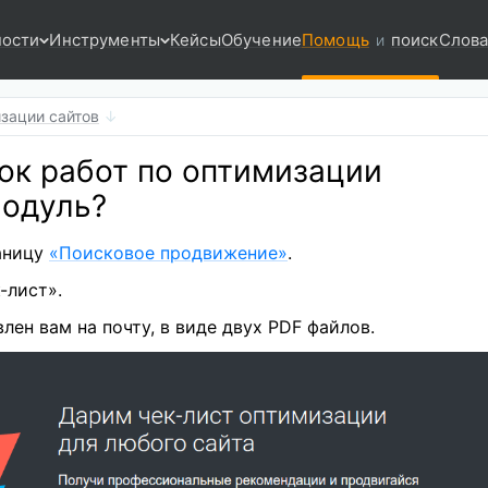
ости
Инструменты
Кейсы
Обучение
Помощь
поиск
Слова
и
зации сайтов
ок работ по оптимизации
модуль?
аницу
«Поисковое продвижение»
.
-лист».
лен вам на почту, в виде двух PDF файлов.