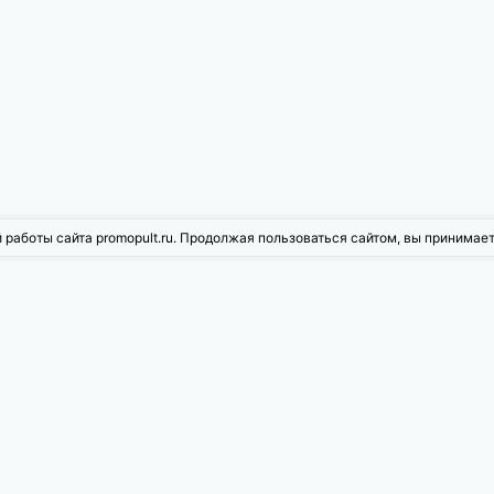
 работы сайта promopult.ru. Продолжая пользоваться сайтом, вы принимае
жности PromoPult
ое продвижение
Контекстная реклама
рованная реклама
Инструменты для Wildberries