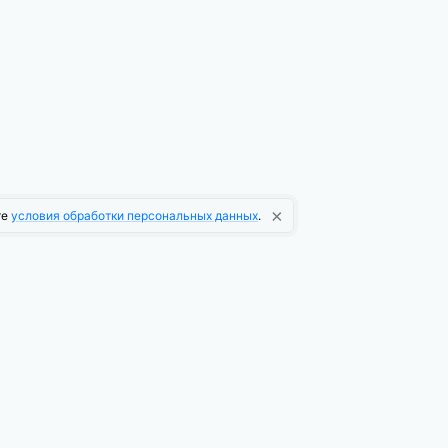
×
те
условия обработки персональных данных
.
О компании
О платформе
Новости платформы
Информационная рассылка