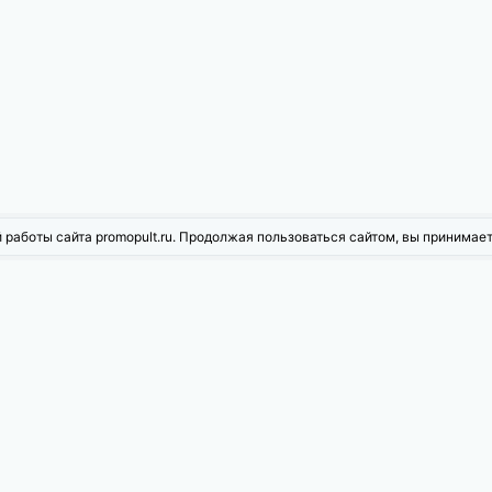
 работы сайта promopult.ru. Продолжая пользоваться сайтом, вы принимае
жности PromoPult
ое продвижение
Контекстная реклама
рованная реклама
Инструменты для Wildberries