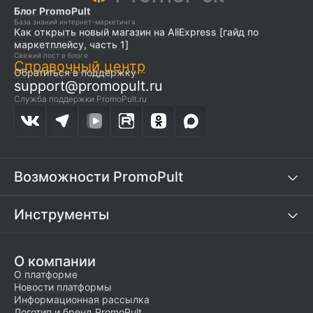
Блог PromoPult
База знаний интернет-маркетинга
Как открыть новый магазин на AliExpress [гайд по
маркетплейсу, часть 1]
Свежий пост в блоге
Справочный центр
Обратиться в поддержку
support@promopult.ru
Служба поддержки PromoPult.ru
Возможности PromoPult
Инструменты
О компании
О платформе
Новости платформы
Информационная рассылка
Логотип и бренд PromoPult