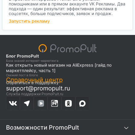
помощниками или в прямом аккаунте VK Рекламы. Два
подхода — один результат: эффективная реклама в
соцсетях, больше подписчиков, заявок и продаж.
Запустить рекламу
Блог PromoPult
База знаний интернет-маркетинга
Как открыть новый магазин на AliExpress [гайд по
маркетплейсу, часть 1]
Свежий пост в блоге
Справочный центр
Обратиться в поддержку
support@promopult.ru
Служба поддержки PromoPult.ru
Возможности PromoPult