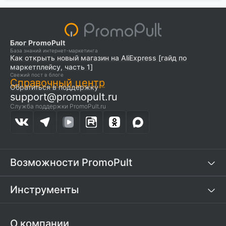
Блог PromoPult
База знаний интернет-маркетинга
Как открыть новый магазин на AliExpress [гайд по
маркетплейсу, часть 1]
Свежий пост в блоге
Справочный центр
Обратиться в поддержку
support@promopult.ru
Служба поддержки PromoPult.ru
Возможности PromoPult
Инструменты
О компании