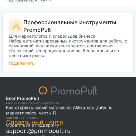
Профессиональные инструменты
PromoPult
Для маркетологов и владельцев бизнеса.
Набор автоматизированных инструментов для работы с
семантикой, аналитики конкурентов, составления
объявлений, генерации креативов. Бесплатно или по
цене ниже рынка.
Подключить
Блог PromoPult
База знаний интернет-маркетинга
Как открыть новый магазин на AliExpress [гайд по
маркетплейсу, часть 1]
Свежий пост в блоге
Справочный центр
Обратиться в поддержку
support@promopult.ru