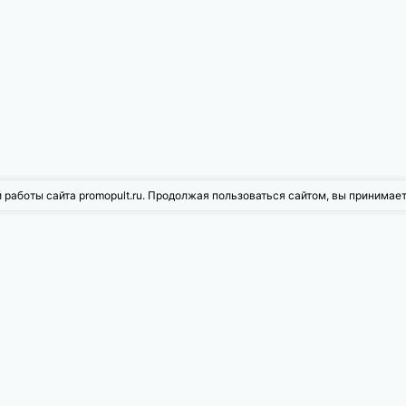
 работы сайта promopult.ru. Продолжая пользоваться сайтом, вы принимае
жности PromoPult
ое продвижение
Контекстная реклама
рованная реклама
Инструменты для Wildberries