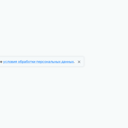
×
те
условия обработки персональных данных
.
О компании
О платформе
Новости платформы
Информационная рассылка