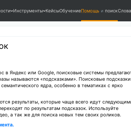
ости
Инструменты
Кейсы
Обучение
Помощь
поиск
Слова
и
ок
ос в Яндекс или Google, поисковые системы предлагаю
разы называются «подсказками». Поисковые подсказки
семантического ядра, особенно в тематиках с ярко
яются результаты, которые чаще всего идут следующим
переходят по результатам подсказок. Используйте
ео, а так же для поиска новых тем своих роликов.
мента.