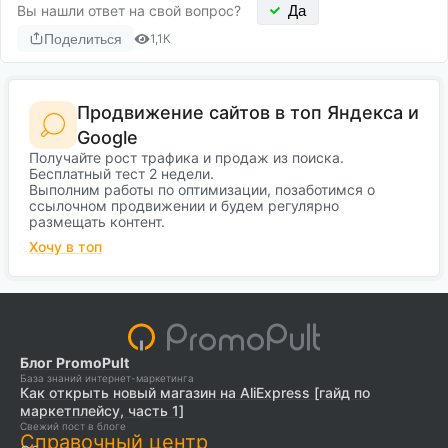
Вы нашли ответ на свой вопрос?
Да
Поделиться
1,1К
Продвижение сайтов в топ Яндекса и
Google
Получайте рост трафика и продаж из поиска.
Бесплатный тест 2 недели.
Выполним работы по оптимизации, позаботимся о
ссылочном продвижении и будем регулярно
размещать контент.
Хочу в топ
Блог PromoPult
База знаний интернет-маркетинга
Как открыть новый магазин на AliExpress [гайд по
маркетплейсу, часть 1]
Свежий пост в блоге
Справочный центр