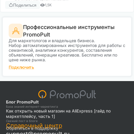
Поделиться
1,5К
Профессиональные инструменты
PromoPult
Для маркетологов и владельцев бизнеса.
Набор автоматизированных инструментов для работы с
семантикой, аналитики конкурентов, составления
объявлений, генерации креативов. Бесплатно или по
цене ниже рынка.
Подключить
Блог PromoPult
База знаний интернет-маркетинга
Как открыть новый магазин на AliExpress [гайд по
маркетплейсу, часть 1]
Свежий пост в блоге
Справочный центр
Обратиться в поддержку