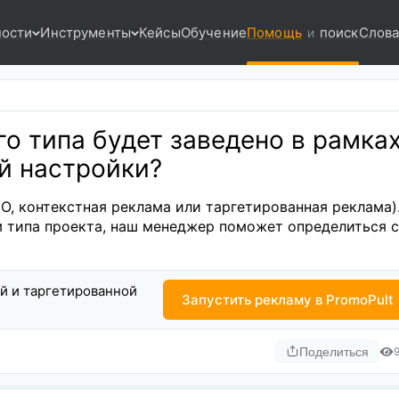
ости
Инструменты
Кейсы
Обучение
Помощь
поиск
Слова
и
го типа будет заведено в рамка
й настройки?
EO, контекстная реклама или таргетированная реклама)
м типа проекта, наш менеджер поможет определиться с
ой и таргетированной
Запустить рекламу в PromoPult
Поделиться