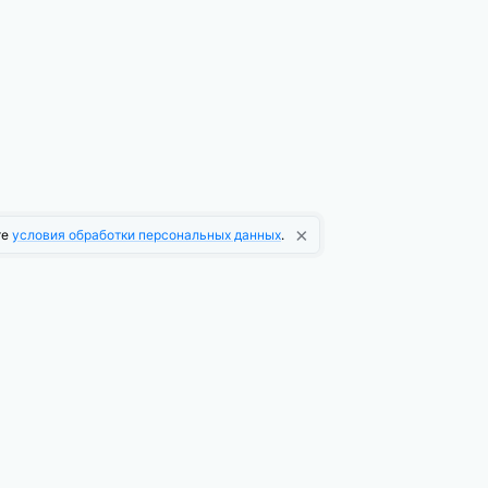
×
те
условия обработки персональных данных
.
О компании
О платформе
Новости платформы
Информационная рассылка