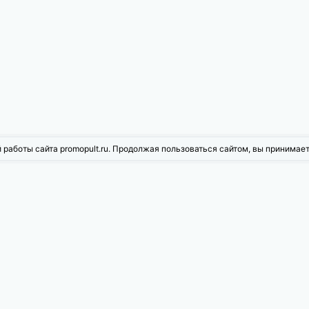
 работы сайта promopult.ru. Продолжая пользоваться сайтом, вы принимае
жности PromoPult
ое продвижение
Контекстная реклама
рованная реклама
Инструменты для Wildberries