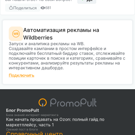
Поделиться
681
Автоматизация рекламы на
Wildberries
Запуск и аналитика рекламы на WB.
Создавайте кампании в простом интерфейсе и
подключайте бесплатный биддер ставок, отслеживайте
позиции карточек в поиске и категориях, сравнивайте с
конкурентами, анализируйте результаты рекламы на
интерактивном дашборде.
Подключить
Блог PromoPult
База знаний интернет-маркетинга
Как начать продавать на Ozon: полный гайд по
маркетплейсу, часть 1
Свежий пост в блоге
Справочный центр