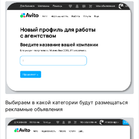
Выбираем в какой категории будут размещаться
рекламные объявления