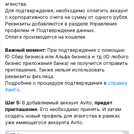
агенства.
Для подтверждения, необходимо оплатить аккаунт
с корпоративного счета на сумму от одного рубля.
Реквизиты добавляются в разделе Управление
профилем => Подтверждение данных.
Оплата производится на кошелек
Важный момент:
При подтверждение с помощью
ID Сбер бизнеса или Альфа бизнеса и тд (ID любого
бизнес приложения банка) не получится отправить
приглашение. Также нельзя использовать
реквизиты физ.лица.
Подробнее о процедуре подтверждения в
справке
Авито
.
Шаг 5:
В добавляемый аккаунт Avito,
придет
приглашение
. Его необходимо принять. И затем
создать новый профиль для агентства в рамках
уже имеющегося аккаунта Avito.