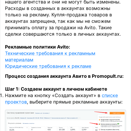
нашего агентства и они не могут быть изменены.
Расходы в созданных в аккаунтах возможны
только на рекламу. Купля-продажа товаров в
аккаунтах запрещена, так как мы не сможем
принимать оплату за продажи на Avito. Такие
сделки совершаются только в личных аккаунтах.
Рекламные политики Avito:
Технические требования к рекламным
материалам
Юридические требования к рекламе
Процесс создания аккаунта Авито в Promopult.ru:
Шаг 1: Cоздаем аккаунт в личном кабинете
Нажмите на кнопку «Создать аккаунт» в
списке
проектов
, выберите прямые рекламные аккаунты: