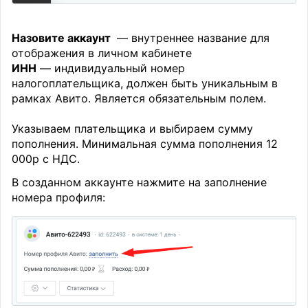
Назовите аккаунт
— внутреннее название для
отображения в личном кабинете
ИНН
— индивидуальный номер
налогоплательщика, должен быть уникальным в
рамках Авито. Является обязательным полем.
Указываем плательщика и выбираем сумму
пополнения. Минимальная сумма пополнения 12
000р с НДС.
В созданном аккаунте нажмите на заполнение
номера профиля: